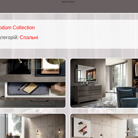
odum Collection
атегорій:
Спальні