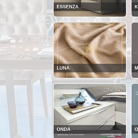
ESSENZA
LUNA
M
ONDA
O