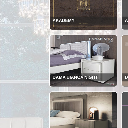
AKADEMY
A
DAMA BIANCA NIGHT
D