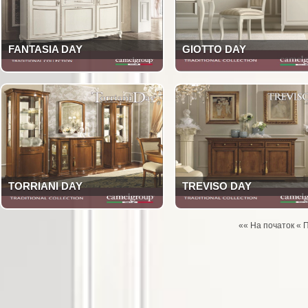
FANTASIA DAY
GIOTTO DAY
TORRIANI DAY
TREVISO DAY
«« На початок «